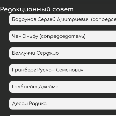
Редакционный совет
Бодрунов Сергей Дмитриевич (сопредс
Чен Эньфу (сопредседатель)
Беллуччи Серджио
Гринберг Руслан Семенович
Гэлбрейт Джеймс
Десаи Радика